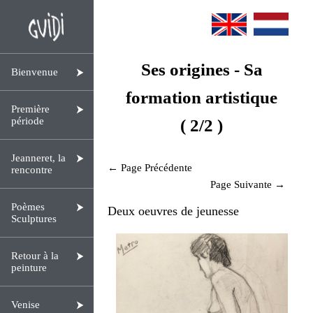
Ses origines - Sa
Bienvenue
formation artistique
Première
période
( 2/2 )
Jeanneret, la
← Page Précédente
rencontre
Page Suivante →
Poèmes
Deux oeuvres de jeunesse
Sculptures
Retour à la
peinture
Venise