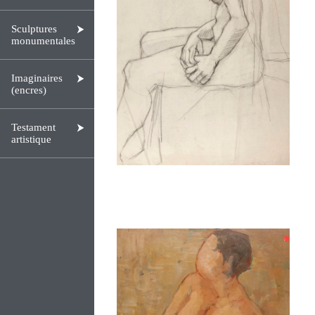
Sculptures
monumentales
Imaginaires
(encres)
Testament
artistique