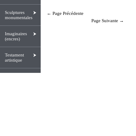
Sculptures
← Page Précédente
monumentales
Page Suivante →
Imaginaires
(encres)
Testament
artistique