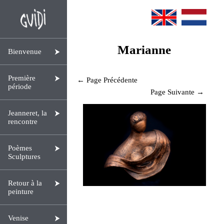
Marianne
Bienvenue
Première
← Page Précédente
période
Page Suivante →
Jeanneret, la
rencontre
Poèmes
Sculptures
Retour à la
peinture
Venise