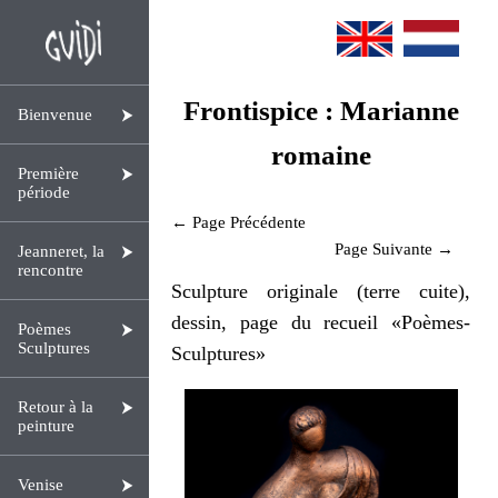
Frontispice : Marianne
Bienvenue
romaine
Première
période
← Page Précédente
Page Suivante →
Jeanneret, la
rencontre
Sculpture originale (terre cuite),
dessin, page du recueil «Poèmes-
Poèmes
Sculptures
Sculptures»
Retour à la
peinture
Venise