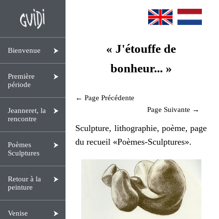
« J'étouffe de
Bienvenue
bonheur... »
Première
période
← Page Précédente
Page Suivante →
Jeanneret, la
rencontre
Sculpture, lithographie, poème, page
du recueil «Poèmes-Sculptures».
Poèmes
Sculptures
Retour à la
peinture
Venise