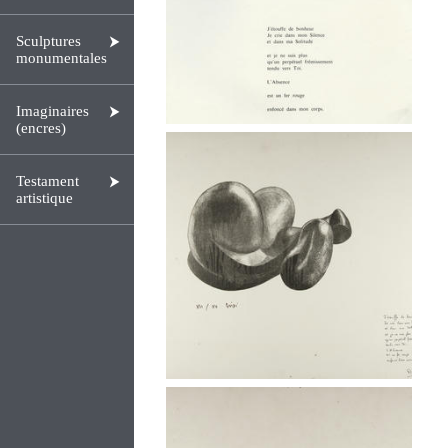
Sculptures
monumentales
Imaginaires
(encres)
Testament
artistique