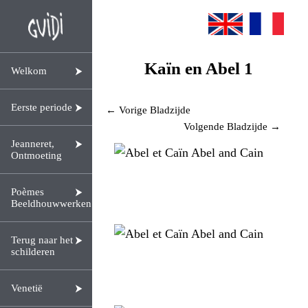
Kaïn en Abel 1
Welkom
Eerste periode
← Vorige Bladzijde
Volgende Bladzijde →
Jeanneret,
Ontmoeting
Poèmes
Beeldhouwwerken
Terug naar het
schilderen
Venetië