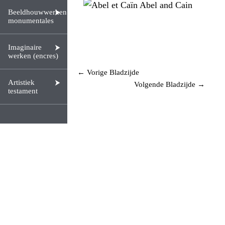
Beeldhouwwerken
monumentales
Imaginaire
werken (encres)
← Vorige Bladzijde
Artistiek
Volgende Bladzijde →
testament