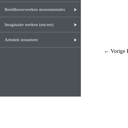
Beeldhouwwerken monumentales
Imaginaire werken (encres)
Artistiek testament
← Vorige B