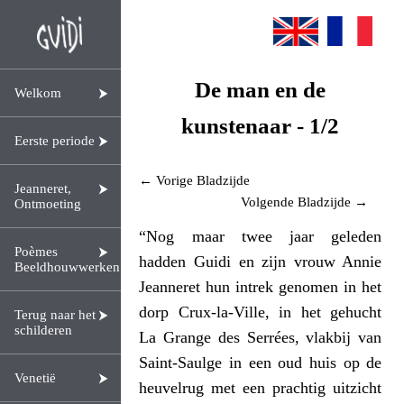
De man en de
Welkom
kunstenaar - 1/2
Eerste periode
← Vorige Bladzijde
Jeanneret,
Volgende Bladzijde →
Ontmoeting
“Nog maar twee jaar geleden
Poèmes
hadden Guidi en zijn vrouw Annie
Beeldhouwwerken
Jeanneret hun intrek genomen in het
dorp Crux-la-Ville, in het gehucht
Terug naar het
schilderen
La Grange des Serrées, vlakbij van
Saint-Saulge in een oud huis op de
Venetië
heuvelrug met een prachtig uitzicht